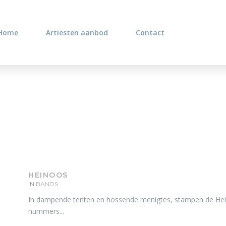
Home
Artiesten aanbod
Contact
HEINOOS
IN
BANDS
In dampende tenten en hossende menigtes, stampen de Hein
nummers...