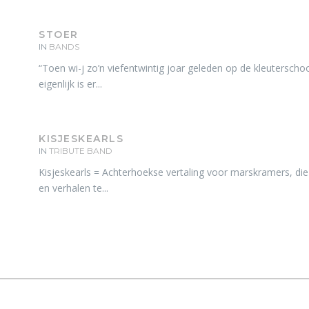
STOER
IN
BANDS
“Toen wi-j zo’n viefentwintig joar geleden op de kleuterschoo
eigenlijk is er...
KISJESKEARLS
IN
TRIBUTE BAND
Kisjeskearls = Achterhoekse vertaling voor marskramers, die
en verhalen te...