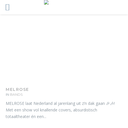
MELROSE
IN
BANDS
MELROSE laat Nederland al jarenlang uit z’n dak gaan 🎉🎶!
Met een show vol knallende covers, absurdistisch
totaaltheater én een...