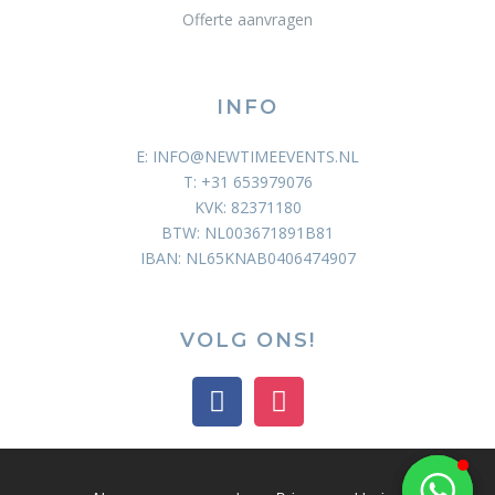
Offerte aanvragen
INFO
E: INFO@NEWTIMEEVENTS.NL
T: +31 653979076
KVK: 82371180
BTW: NL003671891B81
IBAN: NL65KNAB0406474907
VOLG ONS!