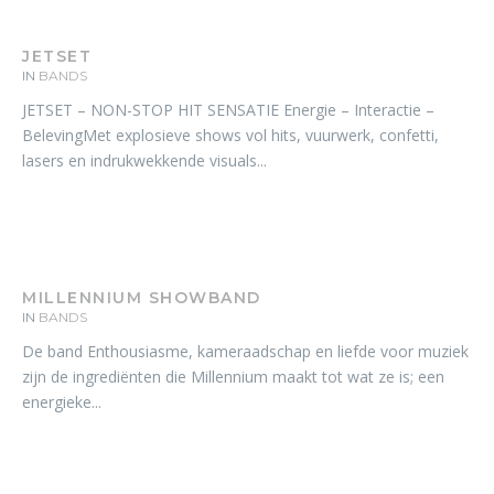
JETSET
IN
BANDS
JETSET – NON-STOP HIT SENSATIE Energie – Interactie –
BelevingMet explosieve shows vol hits, vuurwerk, confetti,
lasers en indrukwekkende visuals...
MILLENNIUM SHOWBAND
IN
BANDS
De band Enthousiasme, kameraadschap en liefde voor muziek
zijn de ingrediënten die Millennium maakt tot wat ze is; een
energieke...