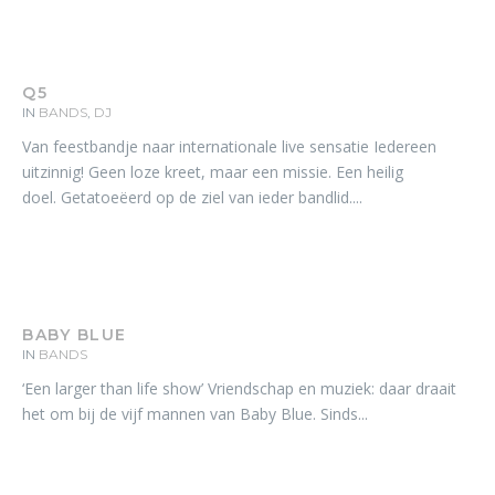
Q5
IN
BANDS
,
DJ
Van feestbandje naar internationale live sensatie Iedereen
uitzinnig! Geen loze kreet, maar een missie. Een heilig
doel. Getatoeëerd op de ziel van ieder bandlid....
BABY BLUE
IN
BANDS
‘Een larger than life show’ Vriendschap en muziek: daar draait
het om bij de vijf mannen van Baby Blue. Sinds...