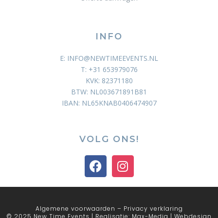
INFO
E: INFO@NEWTIMEEVENTS.NL
T: +31 653979076
KVK: 82371180
BTW: NL003671891B81
IBAN: NL65KNAB0406474907
VOLG ONS!
Algemene voorwaarden
–
Privacy verklaring
© 2025 New Time Events | Realisatie:
Max-Media | Webdesign