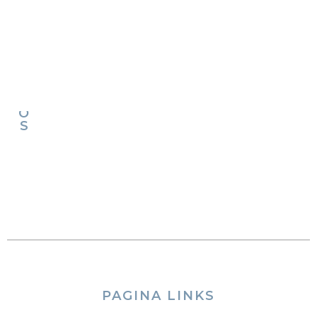
T
H
E
E
U
R
O
S
PAGINA LINKS